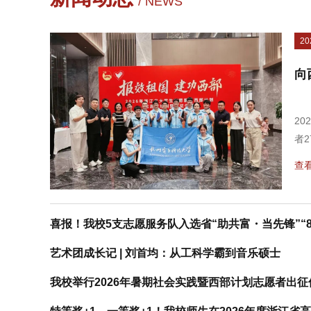
/ NEWS
20
向
2
者
四
查看
教
校
十
喜报！我校5支志愿服务队入选省“助共富・当先锋”“8
往
西部
艺术团成长记 | 刘首均：从工科学霸到音乐硕士
我校举行2026年暑期社会实践暨西部计划志愿者出征