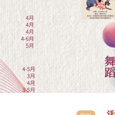
活
More+