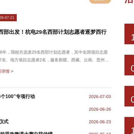
26-07-21
西部出发！杭电29名西部计划志愿者逐梦西行
026年，我校共选派29名西部计划志愿者，其中全国项目志愿
27名、地方项目志愿者2名，服务新疆、西藏、云南、贵州、
川等地，参与卫国戍边、基层青年工作、服务乡村建设、乡村
详情 >
育、乡村社会治理等专项行动。近日，根据省项目办安排，我
西部计划志愿者分批次出征，正式踏上服务西部新征程。学校
分关心西部计划志愿者。7月20日晚，校党委副书记戚明钧前
个100”专项行动
2026-07-03
集中出发报到点看望慰问志愿者。戚明钧对各位同学奔赴祖国
和基层投...
2026-06-26
仪式
2026-06-23